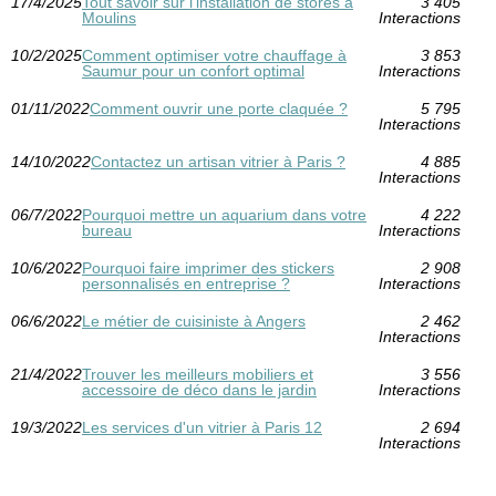
17/4/2025
Tout savoir sur l'installation de stores à
3 405
Moulins
Interactions
10/2/2025
Comment optimiser votre chauffage à
3 853
Saumur pour un confort optimal
Interactions
01/11/2022
Comment ouvrir une porte claquée ?
5 795
Interactions
14/10/2022
Contactez un artisan vitrier à Paris ?
4 885
Interactions
06/7/2022
Pourquoi mettre un aquarium dans votre
4 222
bureau
Interactions
10/6/2022
Pourquoi faire imprimer des stickers
2 908
personnalisés en entreprise ?
Interactions
06/6/2022
Le métier de cuisiniste à Angers
2 462
Interactions
21/4/2022
Trouver les meilleurs mobiliers et
3 556
accessoire de déco dans le jardin
Interactions
19/3/2022
Les services d'un vitrier à Paris 12
2 694
Interactions