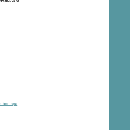
teractions
le bon spa