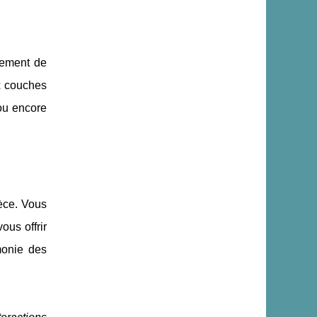
ement de
x couches
 ou encore
ièce. Vous
us offrir
monie des