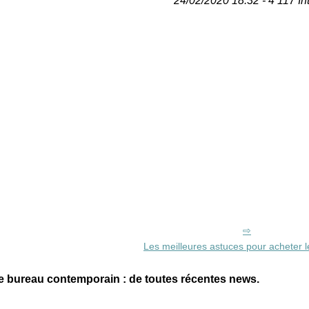
24/02/2020 18:32 - 4 117 In
Les meilleures astuces pour acheter 
e bureau contemporain : de toutes récentes news.