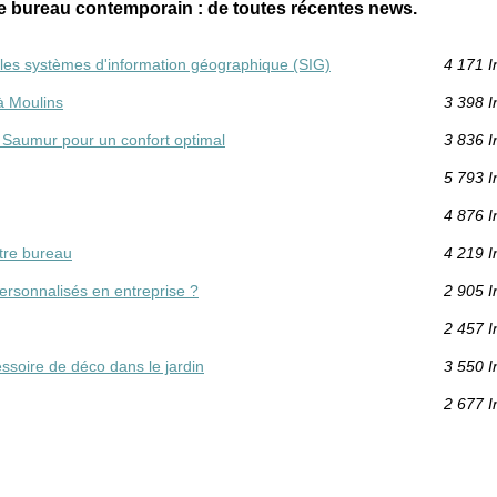
e bureau contemporain : de toutes récentes news.
 les systèmes d'information géographique (SIG)
4 171 I
 à Moulins
3 398 I
 Saumur pour un confort optimal
3 836 I
5 793 I
4 876 I
tre bureau
4 219 I
personnalisés en entreprise ?
2 905 I
2 457 I
essoire de déco dans le jardin
3 550 I
2 677 I